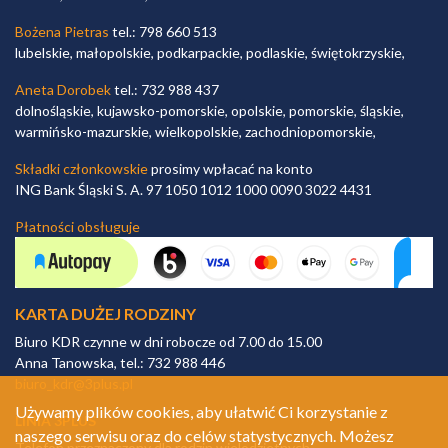
Bożena Pietras
tel.: 798 660 513
lubelskie, małopolskie, podkarpackie, podlaskie, świętokrzyskie,
Aneta Dorobek
tel.: 732 988 437
dolnośląskie, kujawsko-pomorskie, opolskie, pomorskie, śląskie,
warmińsko-mazurskie, wielkopolskie, zachodniopomorskie,
Składki członkowskie
prosimy wpłacać na konto
ING Bank Śląski S. A. 97 1050 1012 1000 0090 3022 4431
Płatności obsługuje
KARTA DUŻEJ RODZINY
Biuro KDR czynne w dni robocze od 7.00 do 15.00
Anna Tanowska, tel.: 732 988 446
biuro_kdr@3plus.pl
Używamy plików cookies, aby ułatwić Ci korzystanie z
LINIA 3PLUS
naszego serwisu oraz do celów statystycznych. Możesz
Telefon przeznaczony dla rodzin wielodzietnych