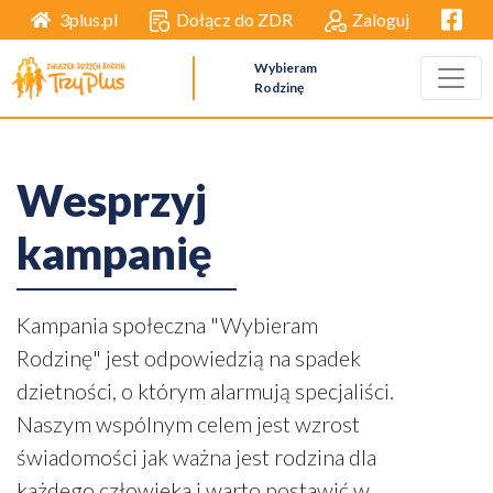
Facebo
Dołącz do ZDR
Zaloguj
3plus.pl
Wybieram
Rodzinę
Wesprzyj
kampanię
Kampania społeczna "Wybieram
Rodzinę" jest odpowiedzią na spadek
dzietności, o którym alarmują specjaliści.
Naszym wspólnym celem jest wzrost
świadomości jak ważna jest rodzina dla
każdego człowieka i warto postawić w