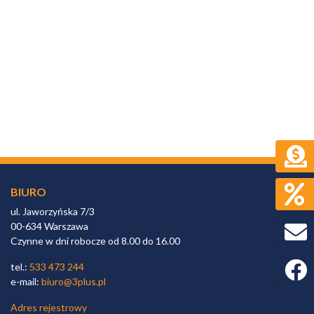
BIURO
ul. Jaworzyńska 7/3
00-634 Warszawa
Czynne w dni robocze od 8.00 do 16.00
Faceb
tel.:
533 473 244
e-mail:
biuro@3plus.pl
Adres rejestrowy