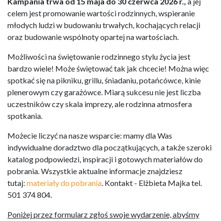
Kampania trwa od 15 maja do 30 czerwca 2026 r.,
a jej
celem jest promowanie wartości rodzinnych, wspieranie
młodych ludzi w budowaniu trwałych, kochających relacji
oraz budowanie wspólnoty opartej na wartościach.
Możliwości na świętowanie rodzinnego stylu życia jest
bardzo wiele! Może świętować tak jak chcecie! Można więc
spotkać się na pikniku, grillu, śniadaniu, potańcówce, kinie
plenerowym czy garażówce. Miarą sukcesu nie jest liczba
uczestników czy skala imprezy, ale rodzinna atmosfera
spotkania.
Możecie liczyć na nasze wsparcie: mamy dla Was
indywidualne doradztwo dla początkujących, a także szeroki
katalog podpowiedzi, inspiracji i gotowych materiałów do
pobrania. Wszystkie aktualne informacje znajdziesz
tutaj:
materiały do pobrania
. Kontakt - Elżbieta Majka tel.
501 374 804.
Poniżej przez formularz zgłoś swoje wydarzenie, abyśmy