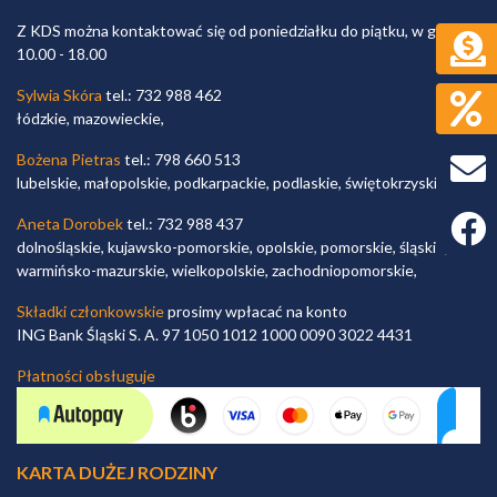
Z KDS można kontaktować się od poniedziałku do piątku, w godz.
10.00 - 18.00
Sylwia Skóra
tel.: 732 988 462
łódzkie, mazowieckie,
Bożena Pietras
tel.: 798 660 513
lubelskie, małopolskie, podkarpackie, podlaskie, świętokrzyskie,
Faceb
Aneta Dorobek
tel.: 732 988 437
dolnośląskie, kujawsko-pomorskie, opolskie, pomorskie, śląskie,
warmińsko-mazurskie, wielkopolskie, zachodniopomorskie,
Składki członkowskie
prosimy wpłacać na konto
ING Bank Śląski S. A. 97 1050 1012 1000 0090 3022 4431
Płatności obsługuje
KARTA DUŻEJ RODZINY