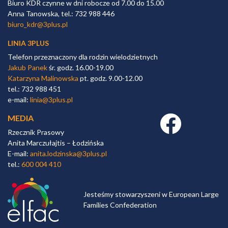
Biuro KDR czynne w dni robocze od 7.00 do 15.00
Anna Tanowska, tel.: 732 988 446
biuro_kdr@3plus.pl
LINIA 3PLUS
Telefon przeznaczony dla rodzin wielodzietnych
Jakub Panek
śr. godz. 16.00-19.00
Katarzyna Malinowska
pt. godz. 9.00-12.00
tel.: 732 988 451
e-mail:
linia@3plus.pl
MEDIA
Facebook link
Rzecznik Prasowy
Anita Marczułajtis – Łodzińska
E-mail:
anita.lodzinska@3plus.pl
tel.:
600 004 410
Jesteśmy stowarzyszeni w European Large
Families Confederation