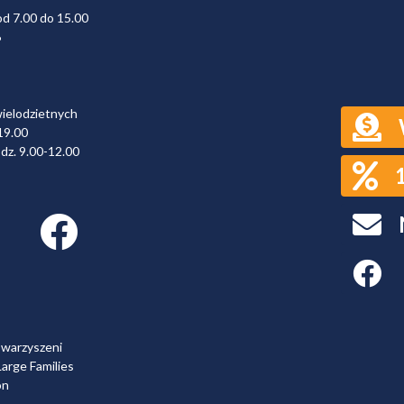
od 7.00 do 15.00
6
wielodzietnych
19.00
dz. 9.00-12.00
Facebook link
Faceboo
owarzyszeni
arge Families
on