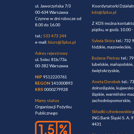
ul. Jaworzyńska 7/3
Koordynatorki Działal
00-634 Warszawa
kds@3plus.pl
Czynne w dni robocze od
Z KDS można kontaktow
8.00 do 16.00
piątku, w godz. 10.00 -
tel.:
533 473 244
Sylwia Skóra
tel.: 732 
e-mail:
biuro@3plus.pl
łódzkie, mazowieckie,
Adres rejestrowy
Bożena Pietras
tel.: 7
ul. Solec 81b/73a
lubelskie, małopolskie,
00-382 Warszawa
świętokrzyskie,
NIP
9512220761
Aneta Dorobek
tel.: 7
REGON
141000893
dolnośląskie, kujawsko
KRS
0000279928
śląskie, warmińsko-maz
Mamy status
zachodniopomorskie,
Organizacji Pożytku
Składki członkowskie
p
Publicznego
ING Bank Śląski S. A.
4431