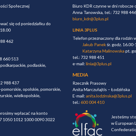
ności Społecznej
Biuro KDR czynne w dni robocze 
Anna Tanowska, tel.: 732 988 44
biuro_kdr@3plus.pl
ać się od poniedziałku do
 18.00
LINIA 3PLUS
Telefon przeznaczony dla rodzin 
988 462
Jakub Panek
śr. godz. 16.00-
Katarzyna Malinowska
pt. go
tel.: 732 988 451
98 660 513
e-mail:
linia@3plus.pl
 podkarpackie, podlaskie,
MEDIA
32 988 437
Rzecznik Prasowy
-pomorskie, opolskie, pomorskie,
Anita Marczułajtis – Łodzińska
urskie, wielkopolskie,
E-mail:
anita.lodzinska@3plus.pl
tel.:
600 004 410
rosimy wpłacać na konto
Jesteśmy st
 97 1050 1012 1000 0090 3022
w European L
Confederati