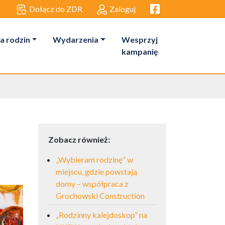
Facebook link
Dołącz do ZDR
Zaloguj
a rodzin
Wydarzenia
Wesprzyj
kampanię
Zobacz również:
„Wybieram rodzinę” w
miejscu, gdzie powstają
domy – współpraca z
Grochowski Construction
„Rodzinny kalejdoskop” na