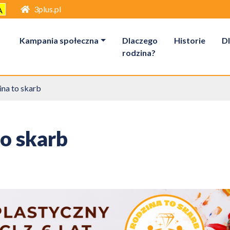
3plus.pl
A
Kampania społeczna
Dlaczego
Historie
Dl
rodzina?
na to skarb
o skarb