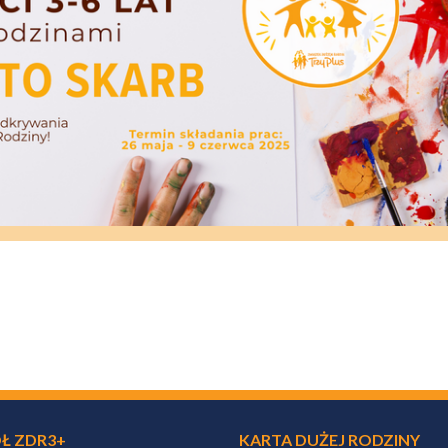
Ł ZDR3+
KARTA DUŻEJ RODZINY