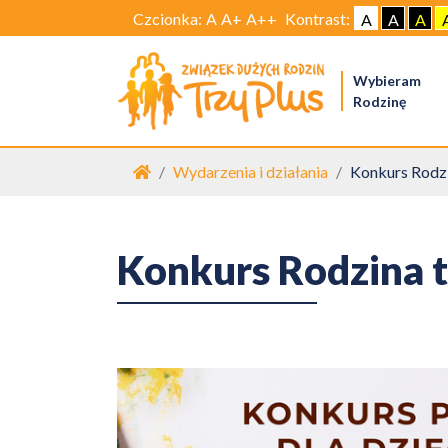
Czcionka:
A
A+
A++
Kontrast:
A
A
A
Wybieram
Rodzinę
Strona główna
Wydarzenia i działania
Konkurs Rodzi
Konkurs Rodzina t