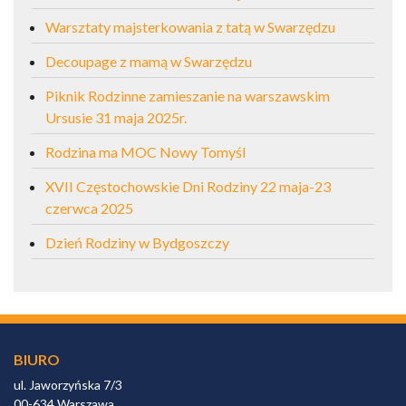
Warsztaty majsterkowania z tatą w Swarzędzu
Decoupage z mamą w Swarzędzu
Piknik Rodzinne zamieszanie na warszawskim
Ursusie 31 maja 2025r.
Rodzina ma MOC Nowy Tomyśl
XVII Częstochowskie Dni Rodziny 22 maja-23
czerwca 2025
Dzień Rodziny w Bydgoszczy
BIURO
ul. Jaworzyńska 7/3
00-634 Warszawa