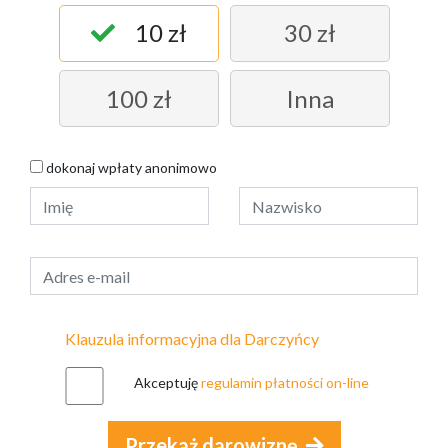
10 zł
30 zł
100 zł
Inna
dokonaj wpłaty anonimowo
Klauzula informacyjna dla Darczyńcy
Akceptuję
regulamin płatności on-line
Przekaż darowiznę