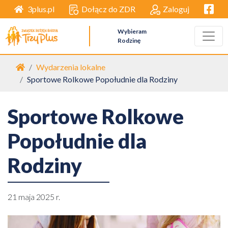
Facebo
Dołącz do ZDR
Zaloguj
3plus.pl
Wybieram
Rodzinę
Strona główna
Wydarzenia lokalne
Sportowe Rolkowe Popołudnie dla Rodziny
Sportowe Rolkowe
Popołudnie dla
Rodziny
21 maja 2025 r.