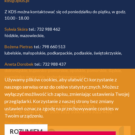
kds@3plus.pl
Z KDS można kontaktować się od poniedziałku do piątku, w godz.
10.00 - 18.00
Sylwia Skóra
tel.: 732 988 462
łódzkie, mazowieckie,
Bożena Pietras
tel.: 798 660 513
lubelskie, małopolskie, podkarpackie, podlaskie, świętokrzyskie,
Aneta Dorobek
tel.: 732 988 437
dolnośląskie, kujawsko-pomorskie, opolskie, pomorskie, śląskie,
warmińsko-mazurskie, zachodniopomorskie,
Używamy plików cookies, aby ułatwić Ci korzystanie z
naszego serwisu oraz do celów statystycznych. Możesz
Elżbieta Majka
tel.: 732 988 394
wyłączyć możliwość ich zapisu, zmieniając ustawienia Twojej
wielkopolskie,
przeglądarki. Korzystanie z naszej strony bez zmiany
Składki członkowskie
prosimy wpłacać na konto
ustawień oznacza zgodę na przechowywanie cookies w
ING Bank Śląski S. A. 97 1050 1012 1000 0090 3022 4431
Twoim urządzeniu.
Płatności obsługuje
ROZUMIEM