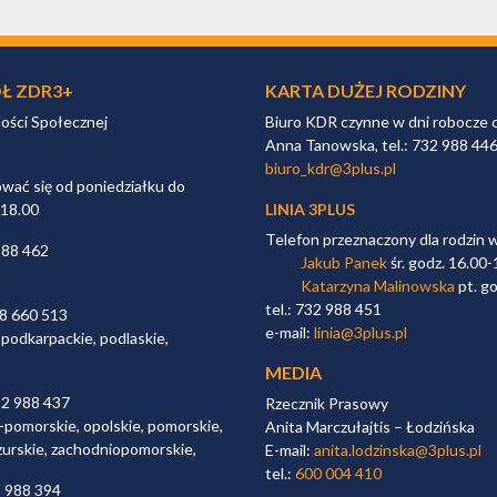
Ł ZDR3+
KARTA DUŻEJ RODZINY
ności Społecznej
Biuro KDR czynne w dni robocze 
Anna Tanowska, tel.: 732 988 44
biuro_kdr@3plus.pl
ać się od poniedziałku do
 18.00
LINIA 3PLUS
Telefon przeznaczony dla rodzin 
988 462
Jakub Panek
śr. godz. 16.00-
Katarzyna Malinowska
pt. go
tel.: 732 988 451
98 660 513
e-mail:
linia@3plus.pl
 podkarpackie, podlaskie,
MEDIA
32 988 437
Rzecznik Prasowy
-pomorskie, opolskie, pomorskie,
Anita Marczułajtis – Łodzińska
zurskie, zachodniopomorskie,
E-mail:
anita.lodzinska@3plus.pl
tel.:
600 004 410
2 988 394