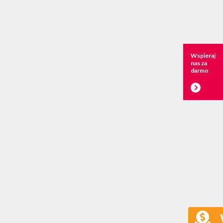
Wspieraj
nas za
darmo