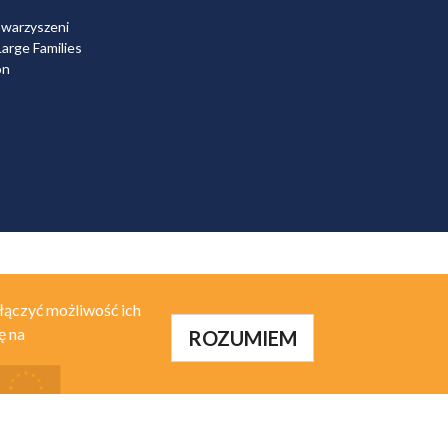
owarzyszeni
arge Families
on
łączyć możliwość ich
ę na
ROZUMIEM