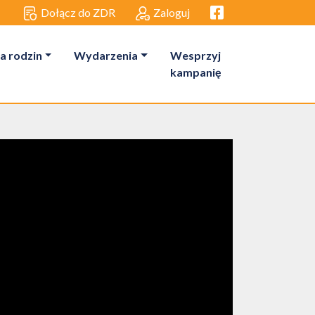
Facebook link
Dołącz do ZDR
Zaloguj
a rodzin
Wydarzenia
Wesprzyj
kampanię