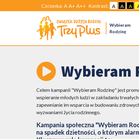
Czcionka:
A
A+
A++
Kontrast:
A
A
A
Wybieram
Rodzinę
Wybieram 
Celem kampanii "Wybieram Rodzinę" jest promo
wspieranie młodych ludzi w zakładaniu trwałych,
zapewnianie im wsparcia w budowaniu zdrowych r
wyzwaniami życia rodzinnego.
Kampania społeczna "Wybieram Rodz
na spadek dzietności, o którym alarmu