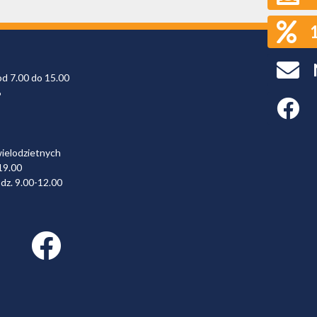
od 7.00 do 15.00
6
Faceboo
wielodzietnych
19.00
dz. 9.00-12.00
Facebook link