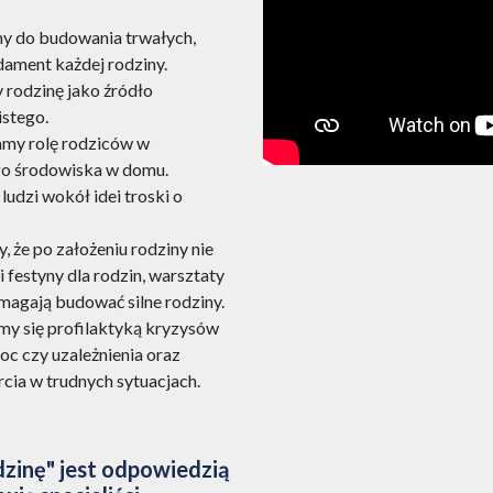
y do budowania trwałych,
ndament każdej rodziny.
 rodzinę jako źródło
istego.
amy rolę rodziców w
go środowiska w domu.
udzi wokół idei troski o
 że po założeniu rodziny nie
 festyny dla rodzin, warsztaty
omagają budować silne rodziny.
my się profilaktyką kryzysów
moc czy uzależnienia oraz
ia w trudnych sytuacjach.
inę" jest odpowiedzią