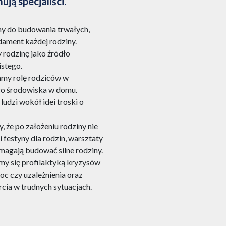
ją specjaliści.
y do budowania trwałych,
ndament każdej rodziny.
 rodzinę jako źródło
istego.
amy rolę rodziców w
go środowiska w domu.
udzi wokół idei troski o
 że po założeniu rodziny nie
 festyny dla rodzin, warsztaty
omagają budować silne rodziny.
my się profilaktyką kryzysów
moc czy uzależnienia oraz
ia w trudnych sytuacjach.