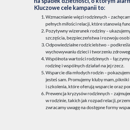
na spadek dzietności, o którym alarmu
Kluczowe cele kampanii to:
Wzmacnianie więzi rodzinnych – zachęcam
pełnych miłości relacji, które stanowią fu
Pozytywny wizerunek rodziny – ukazujemy
szczęścia, bezpieczeństwa i rozwoju osob
Odpowiedzialne rodzicielstwo – podkreśl
wychowywaniu dzieci i tworzeniu zdrowe
Wspólnota wartości rodzinnych – łączymy l
rodzinę i wspólnych działań na jej rzecz.
Wsparcie dla młodych rodzin – pokazujemy,
jesteś sam. Promujemy kluby mam, pikniki i
i szkolenia, które oferują wsparcie oraz p
Prewencja kryzysów rodzinnych – zajmuje
w rodzinie, takich jak rozpad relacji, prze
zwracamy uwagę na dostępne formy wsparc