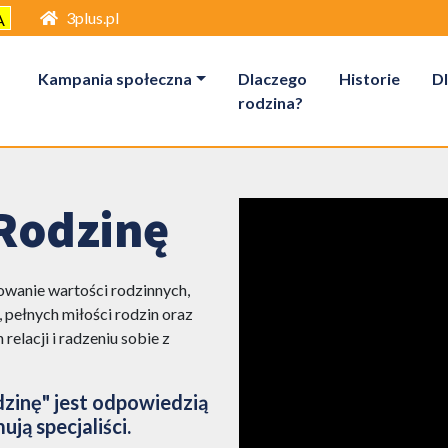
3plus.pl
A
Kampania społeczna
Dlaczego
Historie
Dl
rodzina?
Rodzinę
wanie wartości rodzinnych,
 pełnych miłości rodzin oraz
elacji i radzeniu sobie z
inę" jest odpowiedzią
ją specjaliści.