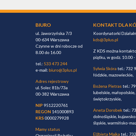
BIURO
KONTAKT DLA KÓ
ul. Jaworzyńska 7/3
Koordynatorki Działal
00-634 Warszawa
kds@3plus.pl
Czynne w dni robocze od
Z KDS można kontaktow
8.00 do 16.00
piątku, w godz. 10.00 -
tel.:
533 473 244
Sylwia Skóra
tel.: 732 
e-mail:
biuro@3plus.pl
łódzkie, mazowieckie,
Adres rejestrowy
Bożena Pietras
tel.: 7
ul. Solec 81b/73a
lubelskie, małopolskie,
00-382 Warszawa
świętokrzyskie,
NIP
9512220761
Aneta Dorobek
tel.: 7
REGON
141000893
dolnośląskie, kujawsko
KRS
0000279928
śląskie, warmińsko-ma
Mamy status
Elżbieta Majka
tel.: 73
Organizacji Pożytku