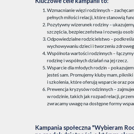
Kluczowe cele kampanii to:
Wzmacnianie więzi rodzinnych – zachęcam
pełnych miłości relacji, które stanowią fu
Pozytywny wizerunek rodziny – ukazujemy
szczęścia, bezpieczeństwa i rozwoju osob
Odpowiedzialne rodzicielstwo – podkreśl
wychowywaniu dzieci i tworzeniu zdrowe
Wspólnota wartości rodzinnych – łączymy l
rodzinę i wspólnych działań na jej rzecz.
Wsparcie dla młodych rodzin – pokazujemy,
jesteś sam. Promujemy kluby mam, pikniki i
i szkolenia, które oferują wsparcie oraz p
Prewencja kryzysów rodzinnych – zajmuje
w rodzinie, takich jak rozpad relacji, prze
zwracamy uwagę na dostępne formy wsparc
Kampania społeczna "Wybieram Rodz