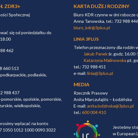
Ł ZDR3+
KARTA DUŻEJ RODZINY
ności Społecznej
Biuro KDR czynne w dni robocze 
Anna Tanowska, tel.: 732 988 44
biuro_kdr@3plus.pl
ać się od poniedziałku do
 18.00
LINIA 3PLUS
Telefon przeznaczony dla rodzin 
988 462
Jakub Panek
śr. godz. 16.00-
Katarzyna Malinowska
pt. go
tel.: 732 988 451
98 660 513
e-mail:
linia@3plus.pl
 podkarpackie, podlaskie,
MEDIA
32 988 437
Rzecznik Prasowy
-pomorskie, opolskie, pomorskie,
Anita Marczułajtis – Łodzińska
urskie, wielkopolskie,
E-mail:
anita.lodzinska@3plus.pl
tel.:
600 004 410
rosimy wpłacać na konto
Jesteśmy st
 97 1050 1012 1000 0090 3022
w European L