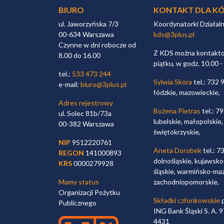
BIURO
KONTAKT DLA KÓ
ul. Jaworzyńska 7/3
Koordynatorki Działal
00-634 Warszawa
kds@3plus.pl
Czynne w dni robocze od
Z KDS można kontaktow
8.00 do 16.00
piątku, w godz. 10.00 -
tel.:
533 473 244
Sylwia Skóra
tel.: 732 
e-mail:
biuro@3plus.pl
łódzkie, mazowieckie,
Adres rejestrowy
Bożena Pietras
tel.: 7
ul. Solec 81b/73a
lubelskie, małopolskie,
00-382 Warszawa
świętokrzyskie,
NIP
9512220761
Aneta Dorobek
tel.: 7
REGON
141000893
dolnośląskie, kujawsko
KRS
0000279928
śląskie, warmińsko-maz
Mamy status
zachodniopomorskie,
Organizacji Pożytku
Składki członkowskie
p
Publicznego
ING Bank Śląski S. A.
4431