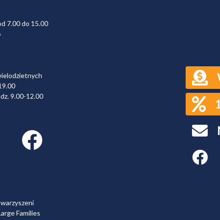
od 7.00 do 15.00
6
wielodzietnych
19.00
dz. 9.00-12.00
Facebook link
Faceboo
owarzyszeni
arge Families