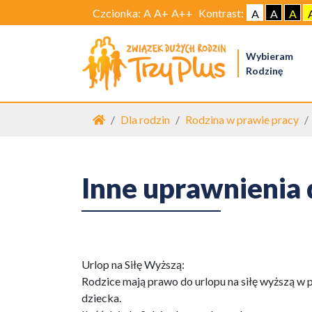
Czcionka:
A
A+
A++
Kontrast:
A
A
A
Wybieram
Rodzinę
Strona główna
Dla rodzin
Rodzina w prawie pracy
Inne uprawnienia 
Urlop na Siłę Wyższą:
Rodzice mają prawo do urlopu na siłę wyższą w p
dziecka.