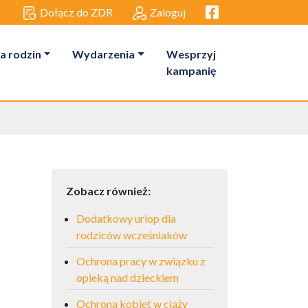
Facebook link
Dołącz do ZDR
Zaloguj
a rodzin
Wydarzenia
Wesprzyj
kampanię
Zobacz również:
Dodatkowy urlop dla
rodziców wcześniaków
Ochrona pracy w związku z
opieką nad dzieckiem
Ochrona kobiet w ciąży