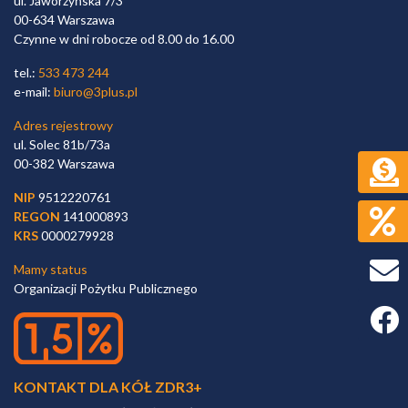
ul. Jaworzyńska 7/3
00-634 Warszawa
Czynne w dni robocze od 8.00 do 16.00
tel.:
533 473 244
e-mail:
biuro@3plus.pl
Adres rejestrowy
ul. Solec 81b/73a
00-382 Warszawa
NIP
9512220761
REGON
141000893
KRS
0000279928
Mamy status
Organizacji Pożytku Publicznego
Faceb
KONTAKT DLA KÓŁ ZDR3+