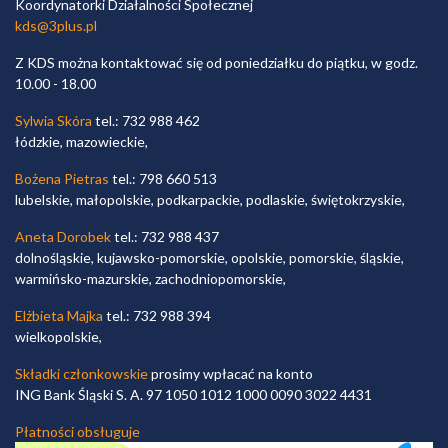
Koordynatorki Działalności Społecznej
kds@3plus.pl
Z KDS można kontaktować się od poniedziałku do piątku, w godz.
10.00 - 18.00
Sylwia Skóra
tel.: 732 988 462
łódzkie, mazowieckie,
Bożena Pietras
tel.: 798 660 513
lubelskie, małopolskie, podkarpackie, podlaskie, świętokrzyskie,
Aneta Dorobek
tel.: 732 988 437
dolnośląskie, kujawsko-pomorskie, opolskie, pomorskie, śląskie,
warmińsko-mazurskie, zachodniopomorskie,
Elżbieta Majka
tel.: 732 988 394
wielkopolskie,
Składki członkowskie
prosimy wpłacać na konto
ING Bank Śląski S. A. 97 1050 1012 1000 0090 3022 4431
Płatności obsługuje