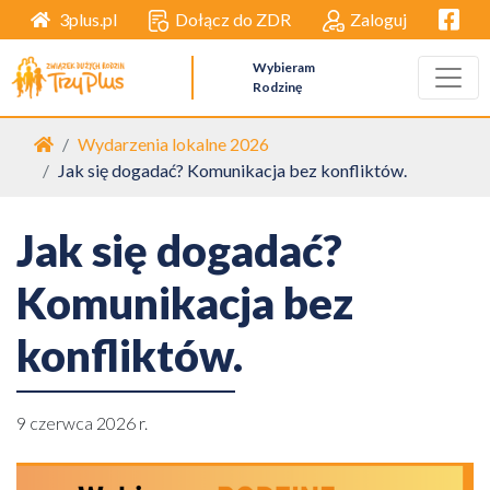
Facebo
Dołącz do ZDR
Zaloguj
3plus.pl
Wybieram
Rodzinę
Strona główna
Wydarzenia lokalne 2026
Jak się dogadać? Komunikacja bez konfliktów.
Jak się dogadać?
Komunikacja bez
konfliktów.
9 czerwca 2026 r.