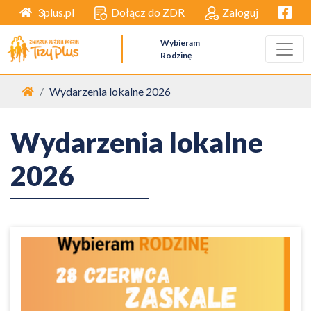
Facebo
Dołącz do ZDR
Zaloguj
3plus.pl
Wybieram
Rodzinę
Strona główna
Wydarzenia lokalne 2026
Wydarzenia lokalne
2026