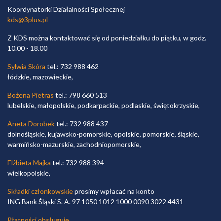
Koordynatorki Działalności Społecznej
kds@3plus.pl
Z KDS można kontaktować się od poniedziałku do piątku, w godz.
10.00 - 18.00
Sylwia Skóra
tel.: 732 988 462
łódzkie, mazowieckie,
Bożena Pietras
tel.: 798 660 513
lubelskie, małopolskie, podkarpackie, podlaskie, świętokrzyskie,
Aneta Dorobek
tel.: 732 988 437
dolnośląskie, kujawsko-pomorskie, opolskie, pomorskie, śląskie,
warmińsko-mazurskie, zachodniopomorskie,
Elżbieta Majka
tel.: 732 988 394
wielkopolskie,
Składki członkowskie
prosimy wpłacać na konto
ING Bank Śląski S. A. 97 1050 1012 1000 0090 3022 4431
Płatności obsługuje