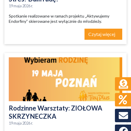
19 maja 2026 r.
Spotkanie realizowane w ramach projektu „Aktywujemy
Endorfiny” skierowane jest wyłącznie do młodzieży.
Czytaj więcej
Rodzinne Warsztaty: ZIOŁOWA
SKRZYNECZKA
19 maja 2026 r.
Faceb