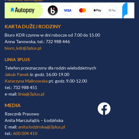
KARTA DUŻEJ RODZINY
Biuro KDR czynne w dni robocze od 7.00 do 15.00
Anna Tanowska, tel.: 732 988 446
biuro_kdr@3plus.pl
LINIA 3PLUS
Telefon przeznaczony dla rodzin wielodzietnych
Jakub Panek
śr. godz. 16.00-19.00
Katarzyna Malinowska
pt. godz. 9.00-12.00
tel.: 732 988 451
e-mail:
linia@3plus.pl
MEDIA
Facebook link
Rzecznik Prasowy
Anita Marczułajtis – Łodzińska
E-mail:
anita.lodzinska@3plus.pl
tel.:
600 004 410