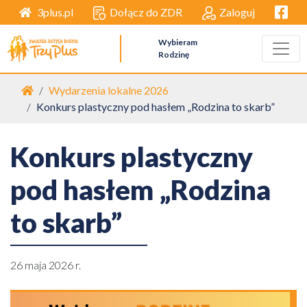
Facebo
Dołącz do ZDR
Zaloguj
3plus.pl
Wybieram
Rodzinę
Strona główna
Wydarzenia lokalne 2026
Konkurs plastyczny pod hasłem „Rodzina to skarb”
Konkurs plastyczny
pod hasłem „Rodzina
to skarb”
26 maja 2026 r.