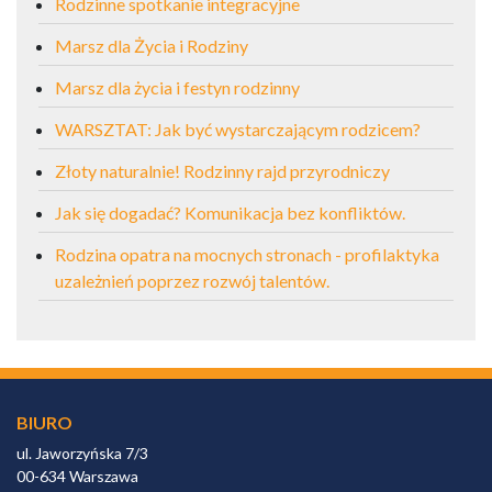
Rodzinne spotkanie integracyjne
Marsz dla Życia i Rodziny
Marsz dla życia i festyn rodzinny
WARSZTAT: Jak być wystarczającym rodzicem?
Złoty naturalnie! Rodzinny rajd przyrodniczy
Jak się dogadać? Komunikacja bez konfliktów.
Rodzina opatra na mocnych stronach - profilaktyka
uzależnień poprzez rozwój talentów.
BIURO
ul. Jaworzyńska 7/3
00-634 Warszawa