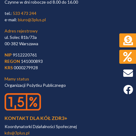
Czynne w dni robocze od 8.00 do 16.00
tel.:
533 473 244
e-mail:
biuro@3plus.pl
Adres rejestrowy
ul. Solec 81b/73a
00-382 Warszawa
NIP
9512220761
REGON
141000893
KRS
0000279928
Mamy status
Organizacji Pożytku Publicznego
Faceb
KONTAKT DLA KÓŁ ZDR3+
Koordynatorki Działalności Społecznej
kds@3plus.pl