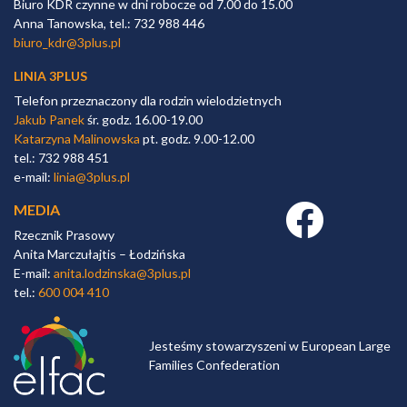
Biuro KDR czynne w dni robocze od 7.00 do 15.00
Anna Tanowska, tel.: 732 988 446
biuro_kdr@3plus.pl
LINIA 3PLUS
Telefon przeznaczony dla rodzin wielodzietnych
Jakub Panek
śr. godz. 16.00-19.00
Katarzyna Malinowska
pt. godz. 9.00-12.00
tel.: 732 988 451
e-mail:
linia@3plus.pl
MEDIA
Facebook link
Rzecznik Prasowy
Anita Marczułajtis – Łodzińska
E-mail:
anita.lodzinska@3plus.pl
tel.:
600 004 410
Jesteśmy stowarzyszeni w European Large
Families Confederation