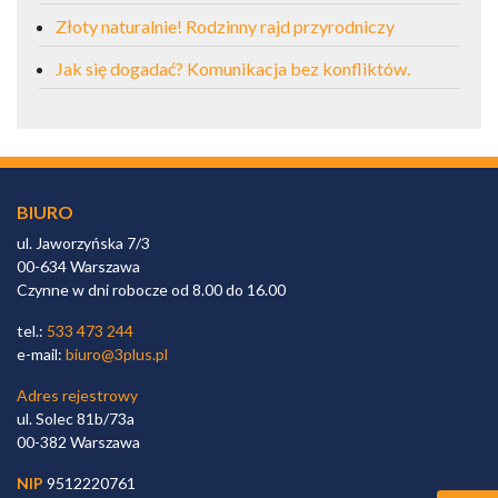
Złoty naturalnie! Rodzinny rajd przyrodniczy
Jak się dogadać? Komunikacja bez konfliktów.
BIURO
ul. Jaworzyńska 7/3
00-634 Warszawa
Czynne w dni robocze od 8.00 do 16.00
tel.:
533 473 244
e-mail:
biuro@3plus.pl
Adres rejestrowy
ul. Solec 81b/73a
00-382 Warszawa
NIP
9512220761