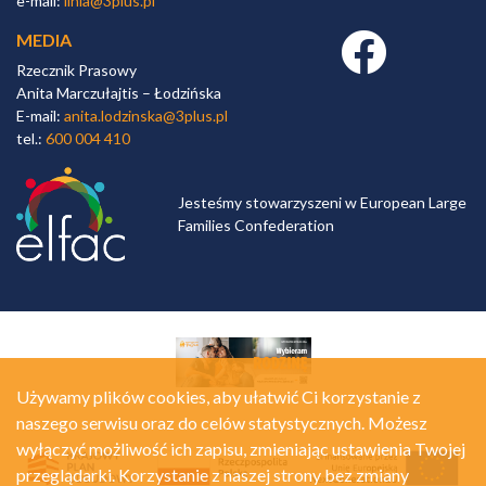
e-mail:
linia@3plus.pl
MEDIA
Facebook link
Rzecznik Prasowy
Anita Marczułajtis – Łodzińska
E-mail:
anita.lodzinska@3plus.pl
tel.:
600 004 410
Jesteśmy stowarzyszeni w European Large
Families Confederation
Używamy plików cookies, aby ułatwić Ci korzystanie z
naszego serwisu oraz do celów statystycznych. Możesz
wyłączyć możliwość ich zapisu, zmieniając ustawienia Twojej
przeglądarki. Korzystanie z naszej strony bez zmiany