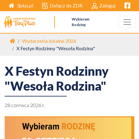
Facebo
Dołącz do ZDR
Zaloguj
3plus.pl
Wybieram
Rodzinę
Strona główna
Wydarzenia lokalne 2026
X Festyn Rodzinny "Wesoła Rodzina"
X Festyn Rodzinny
"Wesoła Rodzina"
28 czerwca 2026 r.