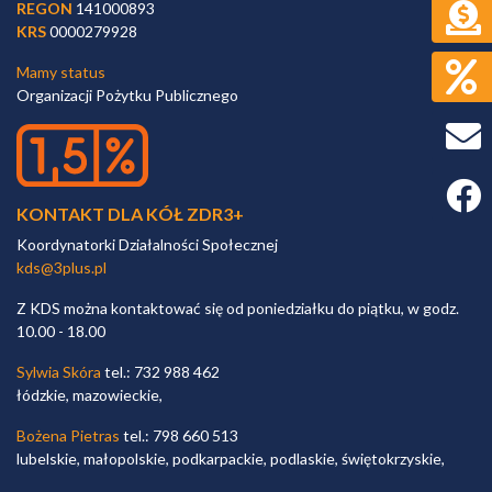
REGON
141000893
KRS
0000279928
Mamy status
Organizacji Pożytku Publicznego
Faceb
KONTAKT DLA KÓŁ ZDR3+
Koordynatorki Działalności Społecznej
kds@3plus.pl
Z KDS można kontaktować się od poniedziałku do piątku, w godz.
10.00 - 18.00
Sylwia Skóra
tel.: 732 988 462
łódzkie, mazowieckie,
Bożena Pietras
tel.: 798 660 513
lubelskie, małopolskie, podkarpackie, podlaskie, świętokrzyskie,