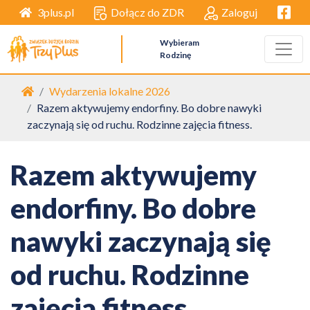
Facebo
Dołącz do ZDR
Zaloguj
3plus.pl
Wybieram
Rodzinę
Strona główna
Wydarzenia lokalne 2026
Razem aktywujemy endorfiny. Bo dobre nawyki
zaczynają się od ruchu. Rodzinne zajęcia fitness.
Razem aktywujemy
endorfiny. Bo dobre
nawyki zaczynają się
od ruchu. Rodzinne
zajęcia fitness.