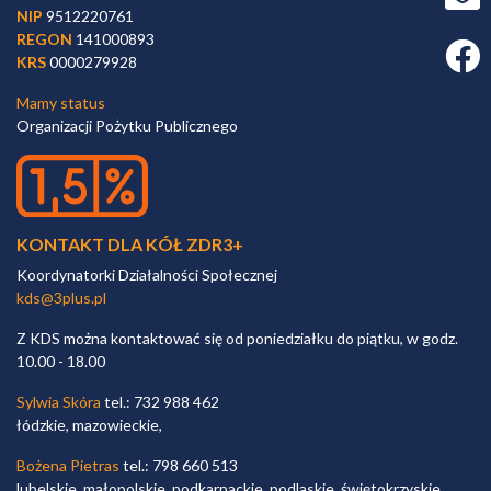
NIP
9512220761
REGON
141000893
Faceb
KRS
0000279928
Mamy status
Organizacji Pożytku Publicznego
KONTAKT DLA KÓŁ ZDR3+
Koordynatorki Działalności Społecznej
kds@3plus.pl
Z KDS można kontaktować się od poniedziałku do piątku, w godz.
10.00 - 18.00
Sylwia Skóra
tel.: 732 988 462
łódzkie, mazowieckie,
Bożena Pietras
tel.: 798 660 513
lubelskie, małopolskie, podkarpackie, podlaskie, świętokrzyskie,