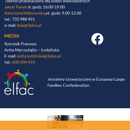
Telefon przeznaczony dla rodzin wielodzietnych
Jakub Panek
śr. godz. 16.00-19.00
Katarzyna Malinowska
pt. godz. 9.00-12.00
tel.: 732 988 451
e-mail:
linia@3plus.pl
MEDIA
Facebook link
Rzecznik Prasowy
Anita Marczułajtis – Łodzińska
E-mail:
anita.lodzinska@3plus.pl
tel.:
600 004 410
Jesteśmy stowarzyszeni w European Large
Families Confederation