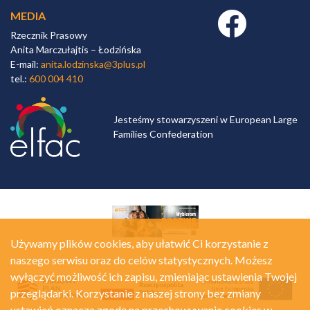
MEDIA
Facebook link
Rzecznik Prasowy
Anita Marczułajtis – Łodzińska
E-mail:
anita.lodzinska@3plus.pl
tel.:
600 004 410
Jesteśmy stowarzyszeni w European Large
Families Confederation
Używamy plików cookies, aby ułatwić Ci korzystanie z
naszego serwisu oraz do celów statystycznych. Możesz
wyłączyć możliwość ich zapisu, zmieniając ustawienia Twojej
przeglądarki. Korzystanie z naszej strony bez zmiany
ustawień oznacza zgodę na przechowywanie cookies w