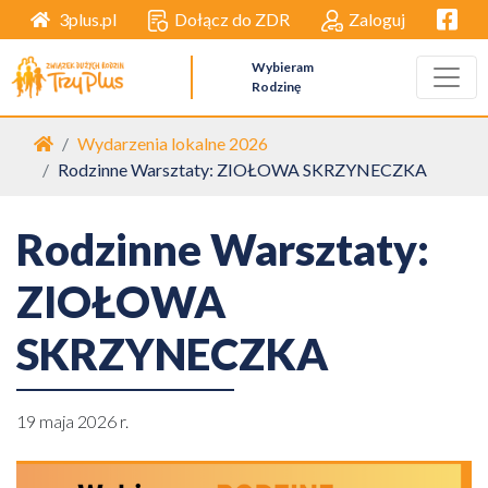
Facebo
Dołącz do ZDR
Zaloguj
3plus.pl
Wybieram
Rodzinę
Strona główna
Wydarzenia lokalne 2026
Rodzinne Warsztaty: ZIOŁOWA SKRZYNECZKA
Rodzinne Warsztaty:
ZIOŁOWA
SKRZYNECZKA
19 maja 2026 r.