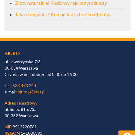
Złoty naturalnie! Rodzinny rajd przyrodniczy
Jak się dogadać? Komunikacja bez konfliktów.
BIURO
ul. Jaworzyńska 7/3
00-634 Warszawa
Czynne w dni robocze od 8.00 do 16.00
tel.:
533 473 244
e-mail:
biuro@3plus.pl
Adres rejestrowy
ul. Solec 81b/73a
00-382 Warszawa
NIP
9512220761
REGON
141000893