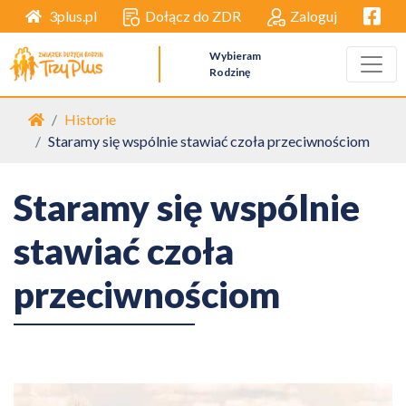
Facebo
Dołącz do ZDR
Zaloguj
3plus.pl
Wybieram
Rodzinę
Strona główna
Historie
Staramy się wspólnie stawiać czoła przeciwnościom
Staramy się wspólnie
stawiać czoła
przeciwnościom