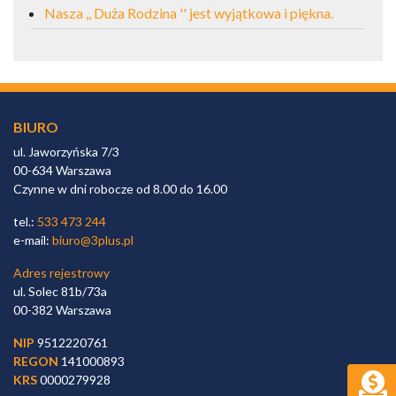
Nasza ,, Duża Rodzina '' jest wyjątkowa i piękna.
BIURO
ul. Jaworzyńska 7/3
00-634 Warszawa
Czynne w dni robocze od 8.00 do 16.00
tel.:
533 473 244
e-mail:
biuro@3plus.pl
Adres rejestrowy
ul. Solec 81b/73a
00-382 Warszawa
NIP
9512220761
REGON
141000893
KRS
0000279928