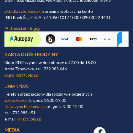
warmińsko-mazurskie, wielkopolskie, zachodniopomorskie,
Składki członkowskie
prosimy wpłacać na konto
ING Bank Śląski S. A. 97 1050 1012 1000 0090 3022 4431
Płatności obsługuje
KARTA DUŻEJ RODZINY
Biuro KDR czynne w dni robocze od 7.00 do 15.00
Anna Tanowska, tel.: 732 988 446
biuro_kdr@3plus.pl
LINIA 3PLUS
Telefon przeznaczony dla rodzin wielodzietnych
Jakub Panek
śr. godz. 16.00-19.00
Katarzyna Malinowska
pt. godz. 9.00-12.00
tel.: 732 988 451
e-mail:
linia@3plus.pl
MEDIA
Facebook link