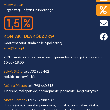
Mamy status
Organizacji Pożytku Publicznego
Faceb
KONTAKT DLA KÓŁ ZDR3+
Koordynatorki Działalności Społecznej
kds@3plus.pl
Z KDS można kontaktować się od poniedziałku do piątku, w godz.
10.00 - 18.00
Sylwia Skóra
tel.: 732 988 462
łódzkie, mazowieckie,
Bożena Pietras
tel.: 798 660 513
lubelskie, małopolskie, podkarpackie, podlaskie, świętokrzyskie,
Aneta Dorobek
tel.: 732 988 437
dolnośląskie, kujawsko-pomorskie, opolskie, pomorskie, śląskie,