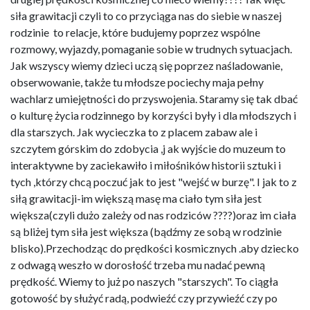
siła grawitacji czyli to co przyciąga nas do siebie w naszej
rodzinie to relacje, które budujemy poprzez wspólne
rozmowy, wyjazdy, pomaganie sobie w trudnych sytuacjach.
Jak wszyscy wiemy dzieci uczą się poprzez naśladowanie,
obserwowanie, także tu młodsze pociechy maja pełny
wachlarz umiejętności do przyswojenia. Staramy się tak dbać
o kulturę życia rodzinnego by korzyści były i dla młodszych i
dla starszych. Jak wycieczka to z placem zabaw ale i
szczytem górskim do zdobycia ,j ak wyjście do muzeum to
interaktywne by zaciekawiło i miłośników historii sztuki i
tych ,którzy chcą poczuć jak to jest "wejść w burzę". I jak to z
siłą grawitacji-im większą masę ma ciało tym siła jest
większa(czyli dużo zależy od nas rodziców ????)oraz im ciała
są bliżej tym siła jest większa (bądźmy ze sobą w rodzinie
blisko).Przechodząc do prędkości kosmicznych .aby dziecko
z odwagą weszło w dorosłość trzeba mu nadać pewną
prędkość. Wiemy to już po naszych "starszych". To ciągła
gotowość by służyć radą, podwieźć czy przywieźć czy po