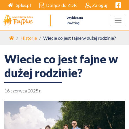
Facebo
Dołącz do ZDR
Zaloguj
3plus.pl
Wybieram
Rodzinę
Strona główna
Historie
Wiecie co jest fajne w dużej rodzinie?
Wiecie co jest fajne w
dużej rodzinie?
16 czerwca 2025 r.