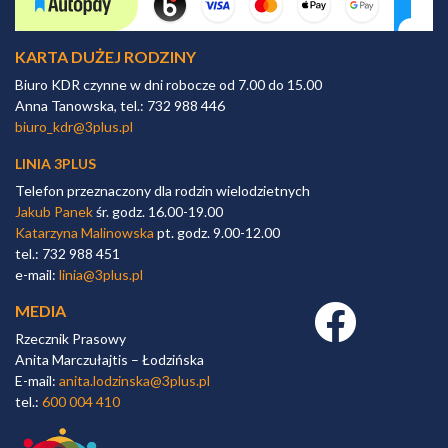
KARTA DUŻEJ RODZINY
Biuro KDR czynne w dni robocze od 7.00 do 15.00
Anna Tanowska, tel.: 732 988 446
biuro_kdr@3plus.pl
LINIA 3PLUS
Telefon przeznaczony dla rodzin wielodzietnych
Jakub Panek
śr. godz. 16.00-19.00
Katarzyna Malinowska
pt. godz. 9.00-12.00
tel.: 732 988 451
e-mail:
linia@3plus.pl
MEDIA
Facebook link
Rzecznik Prasowy
Anita Marczułajtis – Łodzińska
E-mail:
anita.lodzinska@3plus.pl
tel.:
600 004 410