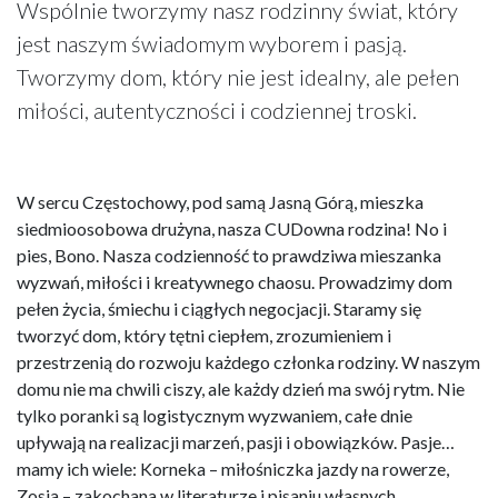
Wspólnie tworzymy nasz rodzinny świat, który
jest naszym świadomym wyborem i pasją.
Tworzymy dom, który nie jest idealny, ale pełen
miłości, autentyczności i codziennej troski.
W sercu Częstochowy, pod samą Jasną Górą, mieszka
siedmioosobowa drużyna, nasza CUDowna rodzina! No i
pies, Bono. Nasza codzienność to prawdziwa mieszanka
wyzwań, miłości i kreatywnego chaosu. Prowadzimy dom
pełen życia, śmiechu i ciągłych negocjacji. Staramy się
tworzyć dom, który tętni ciepłem, zrozumieniem i
przestrzenią do rozwoju każdego członka rodziny. W naszym
domu nie ma chwili ciszy, ale każdy dzień ma swój rytm. Nie
tylko poranki są logistycznym wyzwaniem, całe dnie
upływają na realizacji marzeń, pasji i obowiązków. Pasje…
mamy ich wiele: Korneka – miłośniczka jazdy na rowerze,
Zosia – zakochana w literaturze i pisaniu własnych