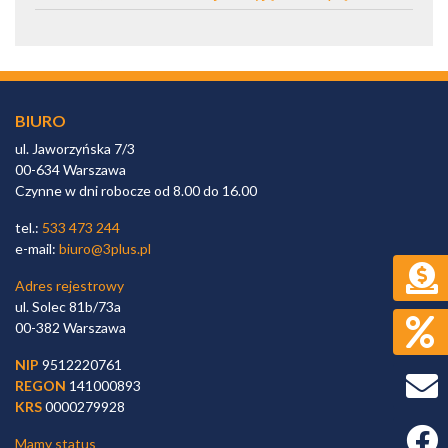
BIURO
ul. Jaworzyńska 7/3
00-634 Warszawa
Czynne w dni robocze od 8.00 do 16.00
tel.:
533 473 244
e-mail:
biuro@3plus.pl
Adres rejestrowy
ul. Solec 81b/73a
00-382 Warszawa
NIP
9512220761
REGON
141000893
KRS
0000279928
Faceb
Mamy status