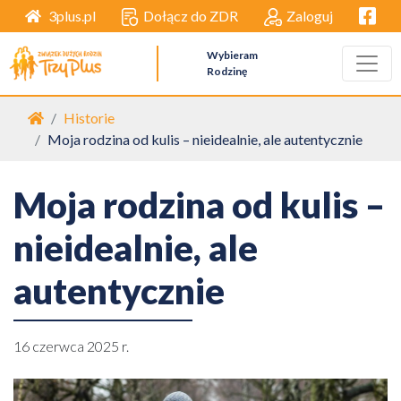
Facebo
Dołącz do ZDR
Zaloguj
3plus.pl
Wybieram
Rodzinę
Strona główna
Historie
Moja rodzina od kulis – nieidealnie, ale autentycznie
Moja rodzina od kulis –
nieidealnie, ale
autentycznie
16 czerwca 2025 r.